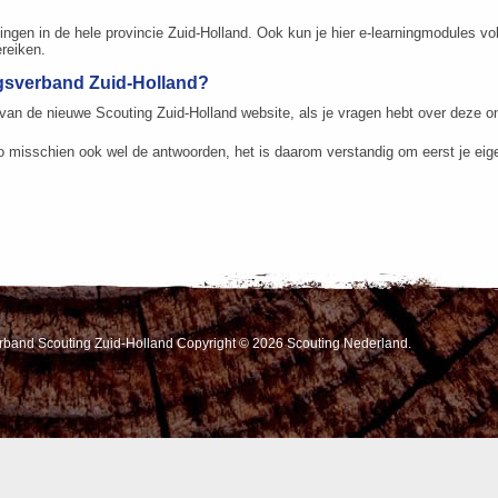
ingen in de hele provincie Zuid-Holland. Ook kun je hier e-learningmodules vol
ereiken.
ngsverband Zuid-Holland?
an de nieuwe Scouting Zuid-Holland website, als je vragen hebt over deze on
o misschien ook wel de antwoorden, het is daarom verstandig om eerst je eig
erband Scouting Zuid-Holland Copyright © 2026 Scouting Nederland.