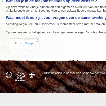
Wat kan je in de toekomst vinden op deze website?
Op deze website vind je binnenkort een algemeen overzicht van alle train
praktijkbegeleider en je Scouting Regio, een gekwalificeerd niveau kan b
Waar moet ik nu zijn, voor vragen over de samenwerki
Scouting Regio Lek- en IJsselstreek is momenteel bezig met het maken v
Op veel vragen op het gebied van trainingen weet je eigen Scouting Regi
Vorige
Dit is de officiële website van Samenwerkingsv
|