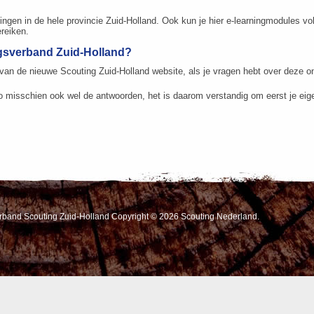
ingen in de hele provincie Zuid-Holland. Ook kun je hier e-learningmodules vol
ereiken.
ngsverband Zuid-Holland?
an de nieuwe Scouting Zuid-Holland website, als je vragen hebt over deze on
o misschien ook wel de antwoorden, het is daarom verstandig om eerst je eig
erband Scouting Zuid-Holland Copyright © 2026 Scouting Nederland.