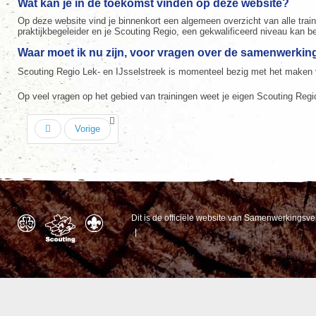
Wat kan je in de toekomst vinden op deze website?
Op deze website vind je binnenkort een algemeen overzicht van alle train
praktijkbegeleider en je Scouting Regio, een gekwalificeerd niveau kan b
Waar moet ik nu zijn, voor vragen over de samenwerki
Scouting Regio Lek- en IJsselstreek is momenteel bezig met het maken v
Op veel vragen op het gebied van trainingen weet je eigen Scouting Regi
Vorige
Dit is de officiële website van Samenwerkingsv
|