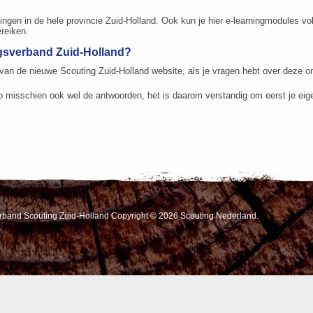
ingen in de hele provincie Zuid-Holland. Ook kun je hier e-learningmodules vol
ereiken.
ngsverband Zuid-Holland?
an de nieuwe Scouting Zuid-Holland website, als je vragen hebt over deze on
o misschien ook wel de antwoorden, het is daarom verstandig om eerst je eig
erband Scouting Zuid-Holland Copyright © 2026 Scouting Nederland.