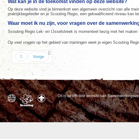
Wat kan je in de toekomst vinden op deze website?
Op deze website vind je binnenkort een algemeen overzicht van alle train
praktijkbegeleider en je Scouting Regio, een gekwalificeerd niveau kan b
Waar moet ik nu zijn, voor vragen over de samenwerki
Scouting Regio Lek- en IJsselstreek is momenteel bezig met het maken v
Op veel vragen op het gebied van trainingen weet je eigen Scouting Regi
Vorige
Dit is de officiële website van Samenwerkingsv
|