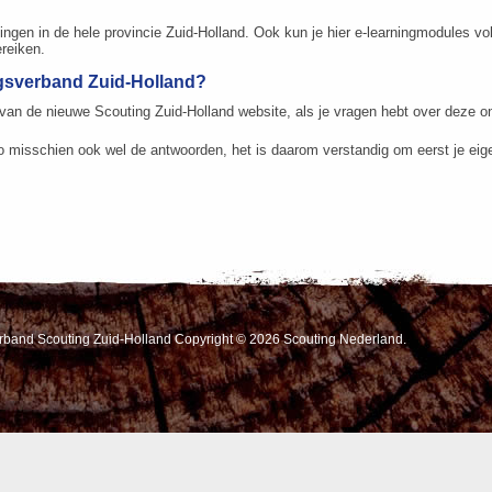
ingen in de hele provincie Zuid-Holland. Ook kun je hier e-learningmodules vol
ereiken.
ngsverband Zuid-Holland?
an de nieuwe Scouting Zuid-Holland website, als je vragen hebt over deze on
o misschien ook wel de antwoorden, het is daarom verstandig om eerst je eig
erband Scouting Zuid-Holland Copyright © 2026 Scouting Nederland.