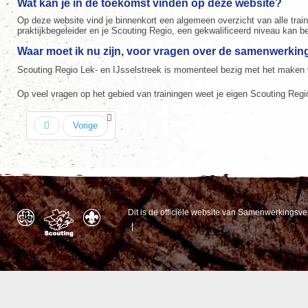
Wat kan je in de toekomst vinden op deze website?
Op deze website vind je binnenkort een algemeen overzicht van alle train
praktijkbegeleider en je Scouting Regio, een gekwalificeerd niveau kan b
Waar moet ik nu zijn, voor vragen over de samenwerki
Scouting Regio Lek- en IJsselstreek is momenteel bezig met het maken v
Op veel vragen op het gebied van trainingen weet je eigen Scouting Regi
Vorige
Dit is de officiële website van Samenwerkingsv
|